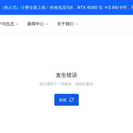
pot（抢占式）计费全面上线！价格低至5折，RTX 4090 仅 ￥0.99/卡时
户与生态
新闻中心
关于我们
发生错误
我们遇到了一些错误，请稍后重试.
刷新