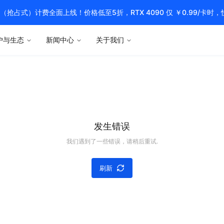
pot（抢占式）计费全面上线！价格低至5折，RTX 4090 仅 ￥0.99/卡时
户与生态
新闻中心
关于我们
发生错误
我们遇到了一些错误，请稍后重试.
刷新