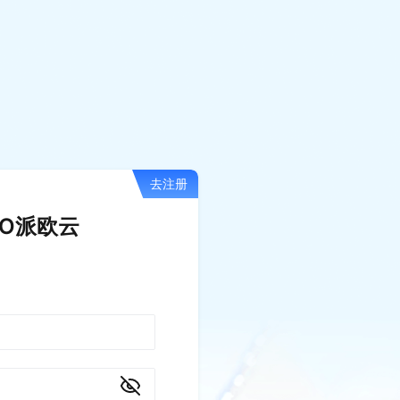
去注册
IO派欧云