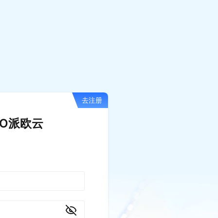
去注册
IO派欧云