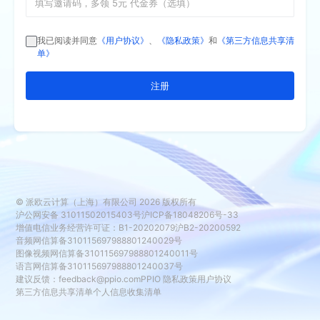
我已阅读并同意
《用户协议》
、
《隐私政策》
和
《第三方信息共享清
单》
注册
© 派欧云计算（上海）有限公司
2026
版权所有
沪公网安备 31011502015403号
沪ICP备18048206号-33
增值电信业务经营许可证：B1-20202079
沪B2-20200592
音频网信算备310115697988801240029号
图像视频网信算备310115697988801240011号
语言网信算备310115697988801240037号
建议反馈：
feedback@ppio.com
PPIO 隐私政策
用户协议
第三方信息共享清单
个人信息收集清单