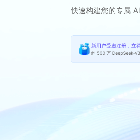
快速构建您的专属 AI
新用户受邀注册，立得 
约 500 万 DeepSeek-V3