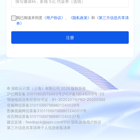
我已阅读并同意
《用户协议》
、
《隐私政策》
和
《第三方信息共享清
单》
注册
© 派欧云计算（上海）有限公司
2026
版权所有
沪公网安备 31011502015403号
沪ICP备18048206号-33
增值电信业务经营许可证：B1-20202079
沪B2-20200592
音频网信算备310115697988801240029号
图像视频网信算备310115697988801240011号
语言网信算备310115697988801240037号
建议反馈：
feedback@ppio.com
PPIO 隐私政策
用户协议
第三方信息共享清单
个人信息收集清单