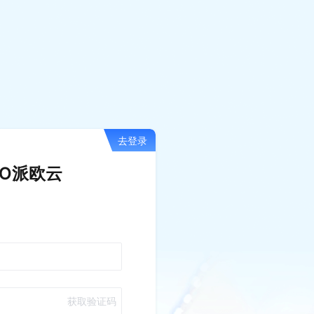
去登录
IO派欧云
获取验证码