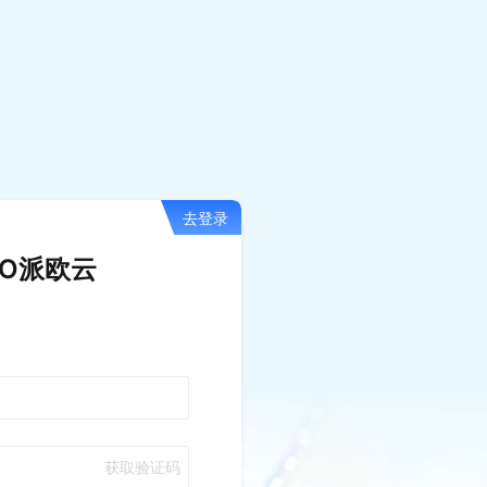
去登录
IO派欧云
获取验证码