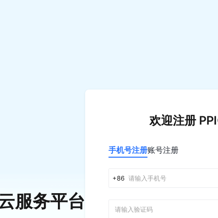
欢迎注册 PP
手机号注册
账号注册
+86
C 云服务平台