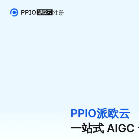
注册
PPIO派欧云
一站式 AIG