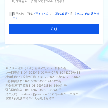
我已阅读并同意
《用户协议》
、
《隐私政策》
和
《第三方信息共享清
单》
注册
© 派欧云计算（上海）有限公司
2026
版权所有
沪公网安备 31011502015403号
沪ICP备18048206号-33
增值电信业务经营许可证：B1-20202079
沪B2-20200592
音频网信算备310115697988801240029号
图像视频网信算备310115697988801240011号
语言网信算备310115697988801240037号
建议反馈：
feedback@ppio.com
PPIO 隐私政策
用户协议
第三方信息共享清单
个人信息收集清单