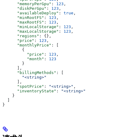
      "memoryPerGpu"
: 
123
,
      "diskPerGpu"
: 
123
,
      "availableDeploy"
: 
true
,
      "minRootFS"
: 
123
,
      "maxRootFS"
: 
123
,
      "minLocalStorage"
: 
123
,
      "maxLocalStorage"
: 
123
,
      "regions"
: {},
      "price"
: 
123
,
      "monthlyPrice"
: [
        {
          "price"
: 
123
,
          "month"
: 
123
        }
      ],
      "billingMethods"
: [
        "<string>"
      ],
      "spotPrice"
: 
"<string>"
,
      "inventoryState"
: 
"<string>"
    }
  ]
}