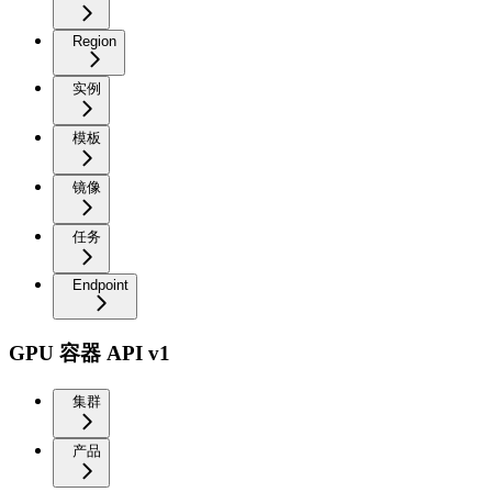
Region
实例
模板
镜像
任务
Endpoint
GPU 容器 API v1
集群
产品