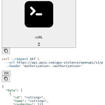
cURL
curl
 --request
 GET
 \
  --url
 https://api.ppio.com/gpu-instance/openapi/v1/pr
  --header
 'Authorization: <authorization>'
200
{
  "data"
: [
    {
      "id"
: 
"<string>"
,
      "name"
: 
"<string>"
,
      "cpuPerGpu"
: 
123
,