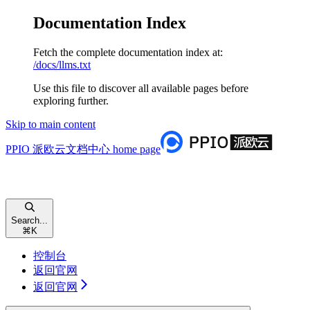
Documentation Index
Fetch the complete documentation index at:
/docs/llms.txt
Use this file to discover all available pages before
exploring further.
Skip to main content
PPIO 派欧云文档中心
home page
Search...
⌘
K
控制台
返回官网
返回官网