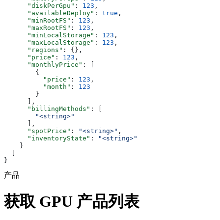
      "diskPerGpu"
: 
123
,
      "availableDeploy"
: 
true
,
      "minRootFS"
: 
123
,
      "maxRootFS"
: 
123
,
      "minLocalStorage"
: 
123
,
      "maxLocalStorage"
: 
123
,
      "regions"
: {},
      "price"
: 
123
,
      "monthlyPrice"
: [
        {
          "price"
: 
123
,
          "month"
: 
123
        }
      ],
      "billingMethods"
: [
        "<string>"
      ],
      "spotPrice"
: 
"<string>"
,
      "inventoryState"
: 
"<string>"
    }
  ]
}
产品
获取 GPU 产品列表