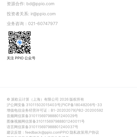
资源合作:
bd@ppio.com
投资者关系:
ir@ppio.com
业务咨询：021-60747977
关注 PPIO 公众号
© 派欧云计算（上海）有限公司
2026
版权所有
沪公网安备 31011502015403号
沪ICP备18048206号-33
增值电信业务经营许可证：B1-20202079
沪B2-20200592
音频网信算备310115697988801240029号
图像视频网信算备310115697988801240011号
语言网信算备310115697988801240037号
建议反馈：
feedback@ppio.com
PPIO 隐私政策
用户协议