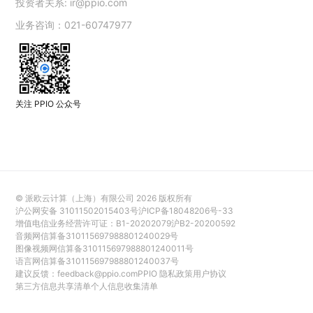
投资者关系:
ir@ppio.com
业务咨询：021-60747977
关注 PPIO 公众号
© 派欧云计算（上海）有限公司
2026
版权所有
沪公网安备 31011502015403号
沪ICP备18048206号-33
增值电信业务经营许可证：B1-20202079
沪B2-20200592
音频网信算备310115697988801240029号
图像视频网信算备310115697988801240011号
语言网信算备310115697988801240037号
建议反馈：
feedback@ppio.com
PPIO 隐私政策
用户协议
第三方信息共享清单
个人信息收集清单