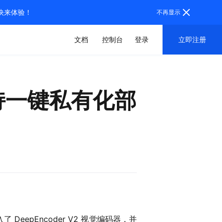
，快来体验！
不再显示
文档
控制台
登录
立即注册
，支持一键私有化部
了 DeepEncoder V2 视觉编码器，并