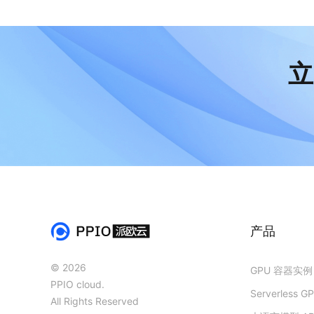
立
产品
© 2026
GPU 容器实例
PPIO cloud.
Serverless G
All Rights Reserved