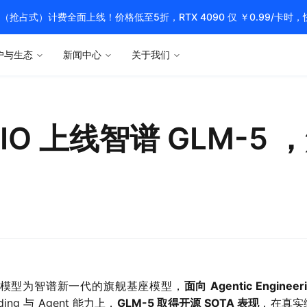
pot（抢占式）计费全面上线！价格低至5折，RTX 4090 仅 ￥0.99/卡时
户与生态
新闻中心
关于我们
O 上线智谱 GLM-5 ，解
模型为智谱新一代的旗舰基座模型，
面向 Agentic Enginee
ng 与 Agent 能力上，
GLM-5 取得开源 SOTA 表现
，在真实编