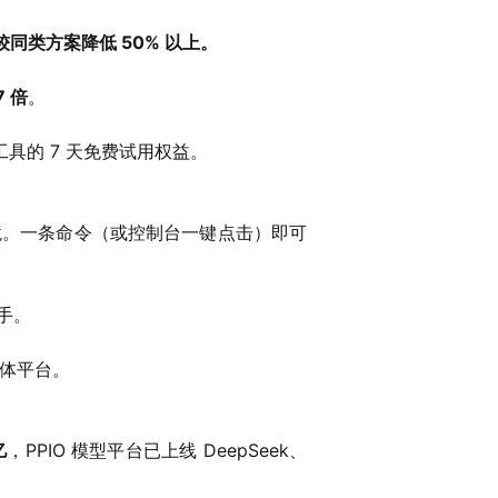
本较同类方案降低 50% 以上。
 倍
。
工具的 7 天免费试用权益。
要配环境。一条命令（或控制台一键点击）即可
助手。
能体平台。
亿
，PPIO 模型平台已上线 DeepSeek、