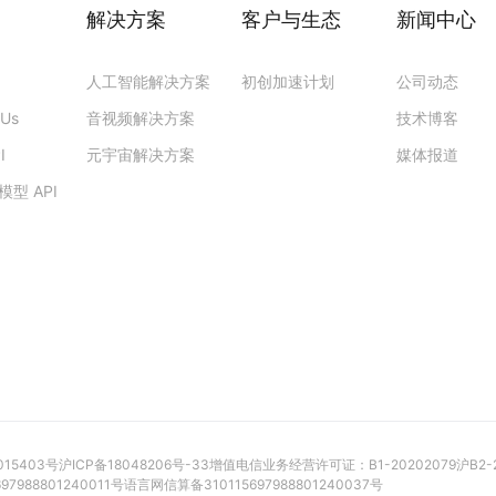
解决方案
客户与生态
新闻中心
人工智能解决方案
初创加速计划
公司动态
PUs
音视频解决方案
技术博客
I
元宇宙解决方案
媒体报道
型 API
015403号
沪ICP备18048206号-33
增值电信业务经营许可证：B1-20202079
沪B2-
7988801240011号
语言网信算备310115697988801240037号