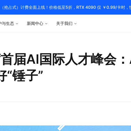
pot（抢占式）计费全面上线！价格低至5折，RTX 4090 仅 ￥0.99/卡时
户与生态
新闻中心
关于我们
席首届AI国际人才峰会：
好“锤子”