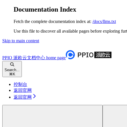
Documentation Index
Fetch the complete documentation index at:
/docs/llms.txt
Use this file to discover all available pages before exploring fur
Skip to main content
PPIO 派欧云文档中心
home page
Search...
⌘
K
控制台
返回官网
返回官网