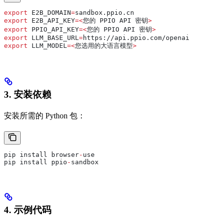
export
 E2B_DOMAIN
=
sandbox
.
ppio
.
cn
export
 E2B_API_KEY
=<
您的 
PPIO
 API
 密钥
>
export
 PPIO_API_KEY
=<
您的 
PPIO
 API
 密钥
>
export
 LLM_BASE_URL
=
https
://
api
.
ppio
.
com
/
openai
export
 LLM_MODEL
=<
您选用的大语言模型
>
3. 安装依赖
安装所需的 Python 包：
pip install browser
-
use
pip install ppio
-
sandbox
4. 示例代码