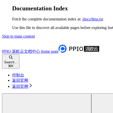
Documentation Index
Fetch the complete documentation index at:
/docs/llms.txt
Use this file to discover all available pages before exploring fur
Skip to main content
PPIO 派欧云文档中心
home page
Search...
⌘
K
控制台
返回官网
返回官网