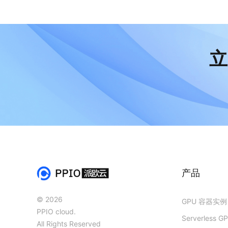
立
产品
© 2026
GPU 容器实例
PPIO cloud.
Serverless G
All Rights Reserved