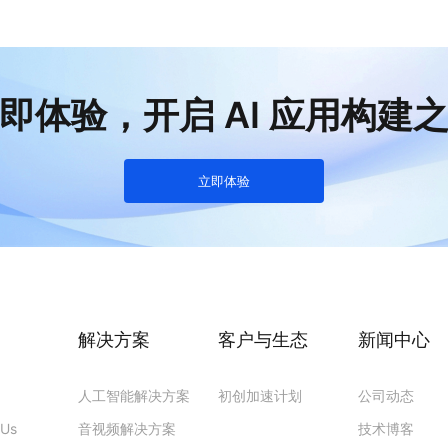
即体验，开启 AI 应用构建
立即体验
解决方案
客户与生态
新闻中心
人工智能解决方案
初创加速计划
公司动态
PUs
音视频解决方案
技术博客