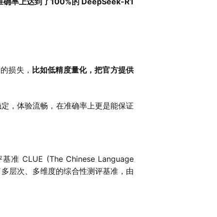
率上达到了100%的 DeepSeek-R1
果的损失，
比如低精度量化，把官方提供
仅运行稳定，体验流畅，在准确率上更是能保证
(The Chinese Language
用，构建了多层次、多维度的综合性测评基准，由