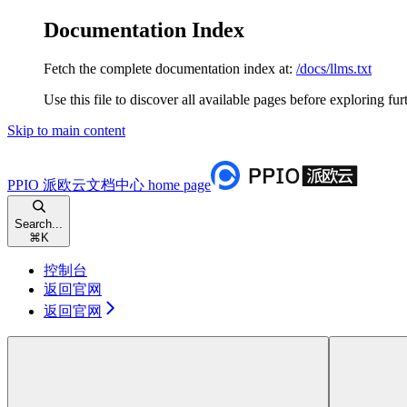
Documentation Index
Fetch the complete documentation index at:
/docs/llms.txt
Use this file to discover all available pages before exploring fur
Skip to main content
PPIO 派欧云文档中心
home page
Search...
⌘
K
控制台
返回官网
返回官网