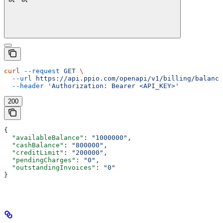
curl
 --request
 GET
 \
  --url
 https://api.ppio.com/openapi/v1/billing/balance
  --header
 'Authorization: Bearer <API_KEY>'
200
{
  "availableBalance"
: 
"1000000"
,
  "cashBalance"
: 
"800000"
,
  "creditLimit"
: 
"200000"
,
  "pendingCharges"
: 
"0"
,
  "outstandingInvoices"
: 
"0"
}