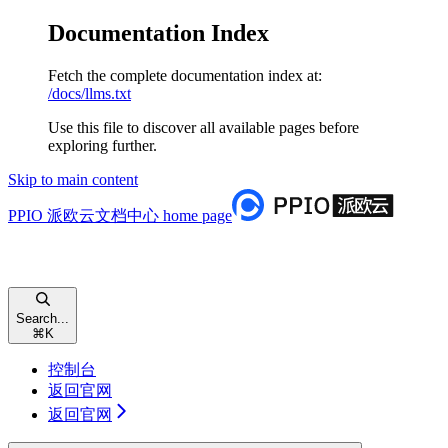
Documentation Index
Fetch the complete documentation index at:
/docs/llms.txt
Use this file to discover all available pages before
exploring further.
Skip to main content
PPIO 派欧云文档中心
home page
Search...
⌘
K
控制台
返回官网
返回官网