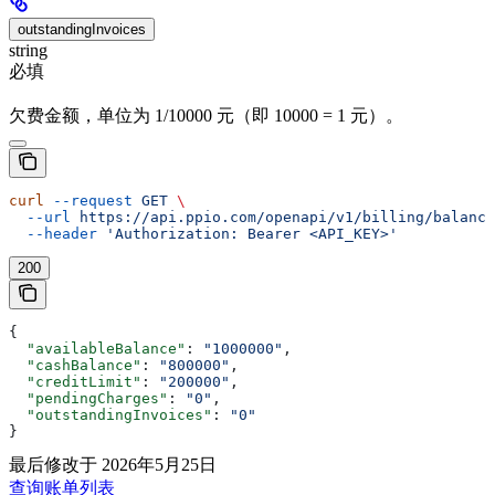
outstandingInvoices
string
必填
欠费金额，单位为 1/10000 元（即 10000 = 1 元）。
curl
 --request
 GET
 \
  --url
 https://api.ppio.com/openapi/v1/billing/balance
  --header
 'Authorization: Bearer <API_KEY>'
200
{
  "availableBalance"
: 
"1000000"
,
  "cashBalance"
: 
"800000"
,
  "creditLimit"
: 
"200000"
,
  "pendingCharges"
: 
"0"
,
  "outstandingInvoices"
: 
"0"
}
最后修改于
2026年5月25日
查询账单列表