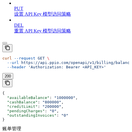
PUT
设置 API Key 模型访问策略
DEL
重置 API Key 模型访问策略
curl
 --request
 GET
 \
  --url
 https://api.ppio.com/openapi/v1/billing/balance
  --header
 'Authorization: Bearer <API_KEY>'
200
{
  "availableBalance"
: 
"1000000"
,
  "cashBalance"
: 
"800000"
,
  "creditLimit"
: 
"200000"
,
  "pendingCharges"
: 
"0"
,
  "outstandingInvoices"
: 
"0"
}
账单管理