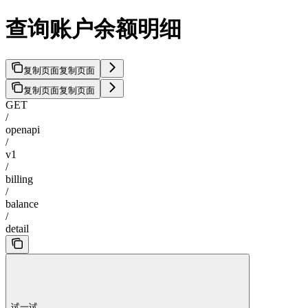
查询账户余额明细
复制页面
复制页面
复制页面
复制页面
GET
/
openapi
/
v1
/
billing
/
balance
/
detail
试一试