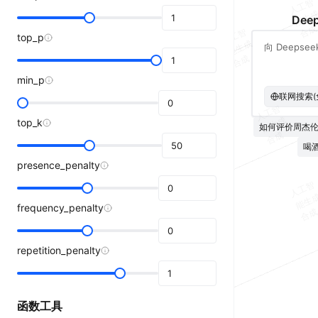
人
工
智
能
生
合
Deep
成
人
工
智
能
生
合
top_p
成
成
min_p
联网搜索(
人
工
智
能
生
合
成
top_k
如何评价周杰
成
喝
presence_penalty
人
工
智
能
生
合
frequency_penalty
repetition_penalty
函数工具