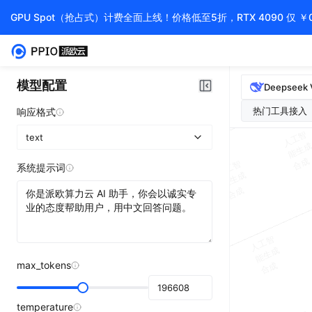
GPU Spot（抢占式）计费全面上线！价格低至5折，RTX 4090 仅 ￥
模型配置
Deepseek 
热门工具接入
响应格式
人
工
智
能
生
合
text
成
人
工
智
能
生
合
系统提示词
成
成
人
工
智
能
生
合
成
成
人
工
智
能
生
合
成
max_tokens
成
人
工
智
能
生
合
成
成
temperature