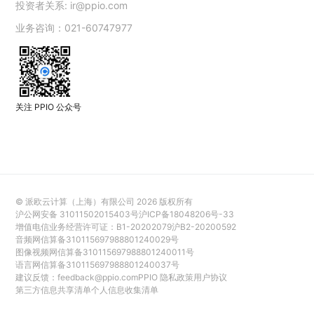
投资者关系:
ir@ppio.com
业务咨询：021-60747977
关注 PPIO 公众号
© 派欧云计算（上海）有限公司
2026
版权所有
沪公网安备 31011502015403号
沪ICP备18048206号-33
增值电信业务经营许可证：B1-20202079
沪B2-20200592
音频网信算备310115697988801240029号
图像视频网信算备310115697988801240011号
语言网信算备310115697988801240037号
建议反馈：
feedback@ppio.com
PPIO 隐私政策
用户协议
第三方信息共享清单
个人信息收集清单