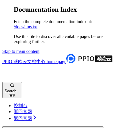
Documentation Index
Fetch the complete documentation index at:
/docs/llms.txt
Use this file to discover all available pages before
exploring further.
Skip to main content
PPIO 派欧云文档中心
home page
Search...
⌘
K
控制台
返回官网
返回官网