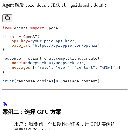
Agent 触发
，加载
，返回：
ppio-docs
llm-guide.md
from
 openai 
import
 OpenAI
client 
=
 OpenAI(
    api_key
=
"your-ppio-api-key"
,
    base_url
=
"https://api.ppio.com/openai"
)
response 
=
 client.chat.completions.create(
    model
=
"deepseek-ai/DeepSeek-V3"
,
    messages
=
[{
"role"
: 
"user"
, 
"content"
: 
"你好！"
}]
)
print
(response.choices[
0
].message.content)
案例二：选择 GPU 方案
用户：
我要跑一个长期推理任务，用 GPU 实例还