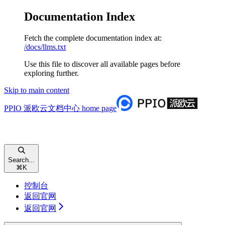
Documentation Index
Fetch the complete documentation index at:
/docs/llms.txt
Use this file to discover all available pages before
exploring further.
Skip to main content
PPIO 派欧云文档中心
home page
Search...
⌘
K
控制台
返回官网
返回官网