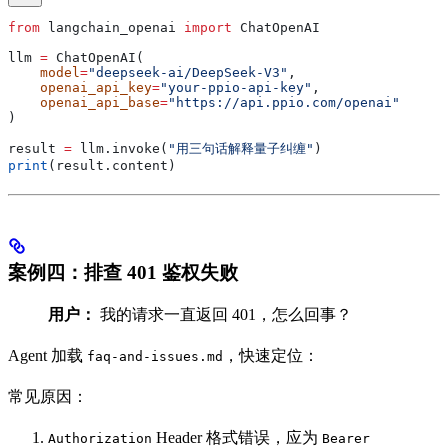
from
 langchain_openai 
import
 ChatOpenAI
llm 
=
 ChatOpenAI(
    model
=
"deepseek-ai/DeepSeek-V3"
,
    openai_api_key
=
"your-ppio-api-key"
,
    openai_api_base
=
"https://api.ppio.com/openai"
)
result 
=
 llm.invoke(
"用三句话解释量子纠缠"
)
print
(result.content)
案例四：排查 401 鉴权失败
用户：
我的请求一直返回 401，怎么回事？
Agent 加载
，快速定位：
faq-and-issues.md
常见原因：
Header 格式错误，应为
Authorization
Bearer