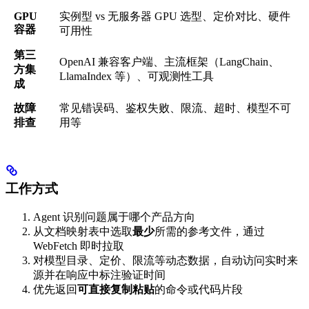
GPU
实例型 vs 无服务器 GPU 选型、定价对比、硬件
容器
可用性
第三
OpenAI 兼容客户端、主流框架（LangChain、
方集
LlamaIndex 等）、可观测性工具
成
故障
常见错误码、鉴权失败、限流、超时、模型不可
排查
用等
工作方式
Agent 识别问题属于哪个产品方向
从文档映射表中选取
最少
所需的参考文件，通过
WebFetch 即时拉取
对模型目录、定价、限流等动态数据，自动访问实时来
源并在响应中标注验证时间
优先返回
可直接复制粘贴
的命令或代码片段