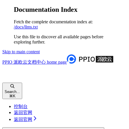
Documentation Index
Fetch the complete documentation index at:
/docs/llms.txt
Use this file to discover all available pages before
exploring further.
Skip to main content
PPIO 派欧云文档中心
home page
Search...
⌘
K
控制台
返回官网
返回官网