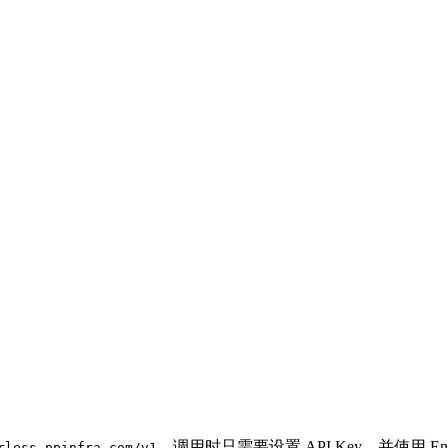
。调用时只需要设置 API Key，并使用 En
rless.ppinfra.com/v1