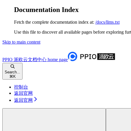
Documentation Index
Fetch the complete documentation index at:
/docs/llms.txt
Use this file to discover all available pages before exploring fur
Skip to main content
PPIO 派欧云文档中心
home page
Search...
⌘
K
控制台
返回官网
返回官网