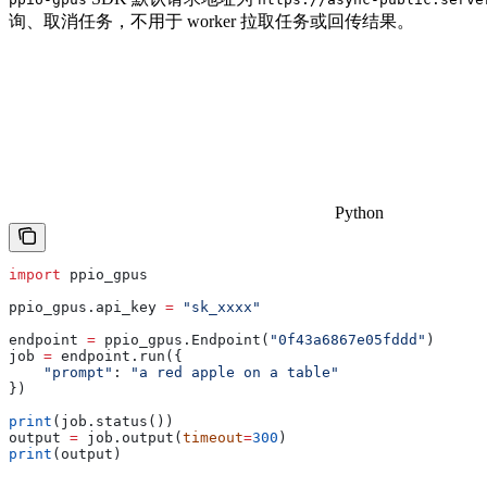
询、取消任务，不用于 worker 拉取任务或回传结果。
Python
import
 ppio_gpus
ppio_gpus.api_key 
=
 "sk_xxxx"
endpoint 
=
 ppio_gpus.Endpoint(
"0f43a6867e05fddd"
)
job 
=
 endpoint.run({
    "prompt"
: 
"a red apple on a table"
})
print
(job.status())
output 
=
 job.output(
timeout
=
300
)
print
(output)