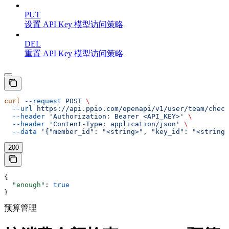
PUT
设置 API Key 模型访问策略
DEL
重置 API Key 模型访问策略
curl
 --request
 POST
 \
  --url
 https://api.ppio.com/openapi/v1/user/team/check
  --header
 'Authorization: Bearer <API_KEY>'
 \
  --header
 'Content-Type: application/json'
 \
  --data
 '{"member_id": "<string>", "key_id": "<string>
200
{
  "enough"
: 
true
}
预算管理