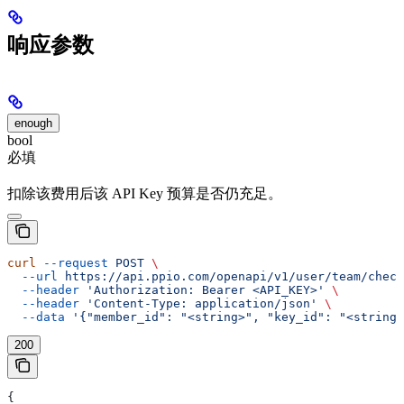
响应参数
enough
bool
必填
扣除该费用后该 API Key 预算是否仍充足。
curl
 --request
 POST
 \
  --url
 https://api.ppio.com/openapi/v1/user/team/check
  --header
 'Authorization: Bearer <API_KEY>'
 \
  --header
 'Content-Type: application/json'
 \
  --data
 '{"member_id": "<string>", "key_id": "<string>
200
{