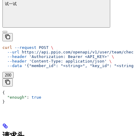
试一试
curl
 --request
 POST
 \
  --url
 https://api.ppio.com/openapi/v1/user/team/check
  --header
 'Authorization: Bearer <API_KEY>'
 \
  --header
 'Content-Type: application/json'
 \
  --data
 '{"member_id": "<string>", "key_id": "<string>
200
{
  "enough"
: 
true
}
请求头