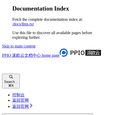
Documentation Index
Fetch the complete documentation index at:
/docs/llms.txt
Use this file to discover all available pages before
exploring further.
Skip to main content
PPIO 派欧云文档中心
home page
Search...
⌘
K
控制台
返回官网
返回官网