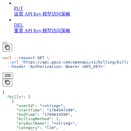
PUT
设置 API Key 模型访问策略
DEL
重置 API Key 模型访问策略
curl
 --request
 GET
 \
  --url
 'https://api.ppio.com/openapi/v1/billing/bill/l
  --header
 'Authorization: Bearer <API_KEY>'
200
{
  "bills"
: [
    {
      "userId"
: 
"<string>"
,
      "startTime"
: 
"1764547200"
,
      "endTime"
: 
"1764633599"
,
      "billingMethod"
: 
1
,
      "productName"
: 
"<string>"
,
      "category"
: 
"llm"
,