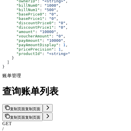
      "ownerID"
: 
"<string>"
,
      "billNum0"
: 
"1000"
,
      "billNum1"
: 
"500"
,
      "basePrice0"
: 
"0"
,
      "basePrice1"
: 
"0"
,
      "discountPrice0"
: 
"0"
,
      "discountPrice1"
: 
"0"
,
      "amount"
: 
"10000"
,
      "voucherAmount"
: 
"0"
,
      "payAmount"
: 
"10000"
,
      "payAmountDisplay"
: 
1
,
      "pricePrecision"
: 
1
,
      "productId"
: 
"<string>"
    }
  ]
}
账单管理
查询账单列表
复制页面
复制页面
复制页面
复制页面
GET
/