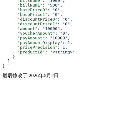
      "billNum0"
: 
"1000"
,
      "billNum1"
: 
"500"
,
      "basePrice0"
: 
"0"
,
      "basePrice1"
: 
"0"
,
      "discountPrice0"
: 
"0"
,
      "discountPrice1"
: 
"0"
,
      "amount"
: 
"10000"
,
      "voucherAmount"
: 
"0"
,
      "payAmount"
: 
"10000"
,
      "payAmountDisplay"
: 
1
,
      "pricePrecision"
: 
1
,
      "productId"
: 
"<string>"
    }
  ]
}
最后修改于
2026年6月2日