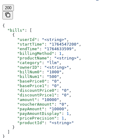
200
{
  "bills"
: [
    {
      "userId"
: 
"<string>"
,
      "startTime"
: 
"1764547200"
,
      "endTime"
: 
"1764633599"
,
      "billingMethod"
: 
1
,
      "productName"
: 
"<string>"
,
      "category"
: 
"llm"
,
      "ownerID"
: 
"<string>"
,
      "billNum0"
: 
"1000"
,
      "billNum1"
: 
"500"
,
      "basePrice0"
: 
"0"
,
      "basePrice1"
: 
"0"
,
      "discountPrice0"
: 
"0"
,
      "discountPrice1"
: 
"0"
,
      "amount"
: 
"10000"
,
      "voucherAmount"
: 
"0"
,
      "payAmount"
: 
"10000"
,
      "payAmountDisplay"
: 
1
,
      "pricePrecision"
: 
1
,
      "productId"
: 
"<string>"
    }
  ]
}