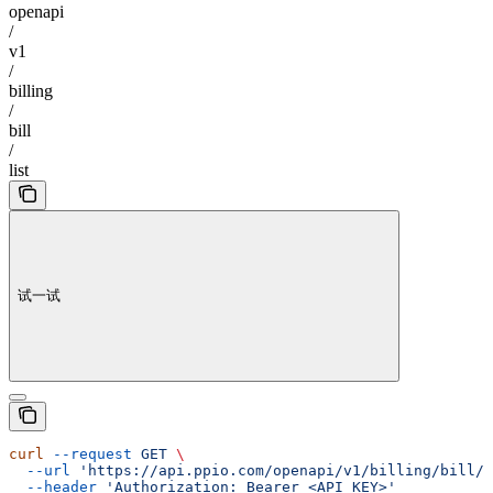
openapi
/
v1
/
billing
/
bill
/
list
试一试
curl
 --request
 GET
 \
  --url
 'https://api.ppio.com/openapi/v1/billing/bill/l
  --header
 'Authorization: Bearer <API_KEY>'