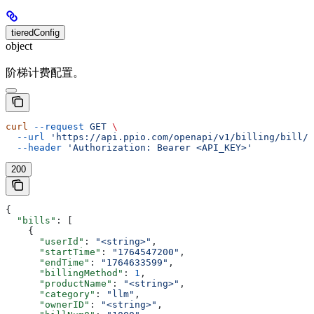
tieredConfig
object
阶梯计费配置。
curl
 --request
 GET
 \
  --url
 'https://api.ppio.com/openapi/v1/billing/bill/l
  --header
 'Authorization: Bearer <API_KEY>'
200
{
  "bills"
: [
    {
      "userId"
: 
"<string>"
,
      "startTime"
: 
"1764547200"
,
      "endTime"
: 
"1764633599"
,
      "billingMethod"
: 
1
,
      "productName"
: 
"<string>"
,
      "category"
: 
"llm"
,
      "ownerID"
: 
"<string>"
,