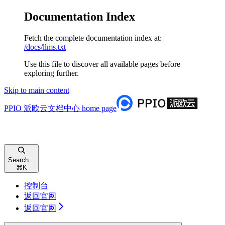
Documentation Index
Fetch the complete documentation index at:
/docs/llms.txt
Use this file to discover all available pages before
exploring further.
Skip to main content
PPIO 派欧云文档中心
home page
Search...
⌘
K
控制台
返回官网
返回官网