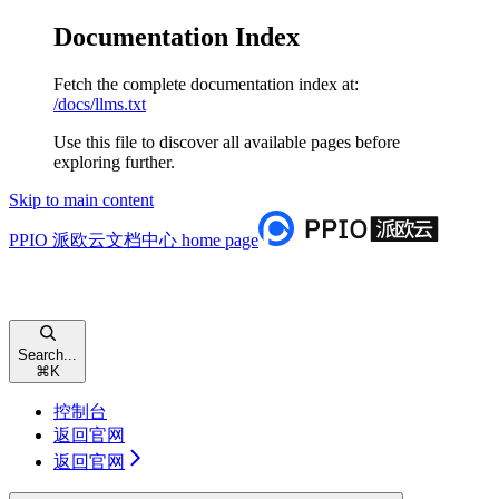
Documentation Index
Fetch the complete documentation index at:
/docs/llms.txt
Use this file to discover all available pages before
exploring further.
Skip to main content
PPIO 派欧云文档中心
home page
Search...
⌘
K
控制台
返回官网
返回官网