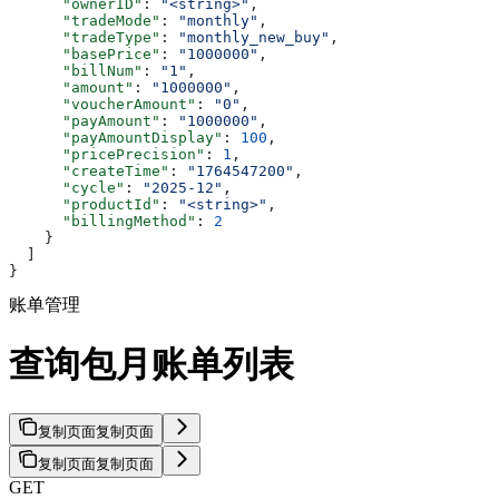
      "ownerID"
: 
"<string>"
,
      "tradeMode"
: 
"monthly"
,
      "tradeType"
: 
"monthly_new_buy"
,
      "basePrice"
: 
"1000000"
,
      "billNum"
: 
"1"
,
      "amount"
: 
"1000000"
,
      "voucherAmount"
: 
"0"
,
      "payAmount"
: 
"1000000"
,
      "payAmountDisplay"
: 
100
,
      "pricePrecision"
: 
1
,
      "createTime"
: 
"1764547200"
,
      "cycle"
: 
"2025-12"
,
      "productId"
: 
"<string>"
,
      "billingMethod"
: 
2
    }
  ]
}
账单管理
查询包月账单列表
复制页面
复制页面
复制页面
复制页面
GET