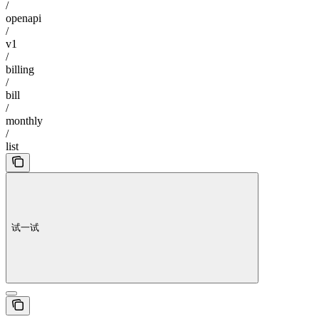
/
openapi
/
v1
/
billing
/
bill
/
monthly
/
list
试一试