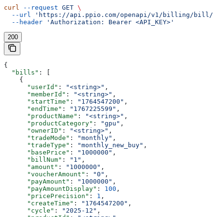
curl
 --request
 GET
 \
  --url
 'https://api.ppio.com/openapi/v1/billing/bill/m
  --header
 'Authorization: Bearer <API_KEY>'
200
{
  "bills"
: [
    {
      "userId"
: 
"<string>"
,
      "memberId"
: 
"<string>"
,
      "startTime"
: 
"1764547200"
,
      "endTime"
: 
"1767225599"
,
      "productName"
: 
"<string>"
,
      "productCategory"
: 
"gpu"
,
      "ownerID"
: 
"<string>"
,
      "tradeMode"
: 
"monthly"
,
      "tradeType"
: 
"monthly_new_buy"
,
      "basePrice"
: 
"1000000"
,
      "billNum"
: 
"1"
,
      "amount"
: 
"1000000"
,
      "voucherAmount"
: 
"0"
,
      "payAmount"
: 
"1000000"
,
      "payAmountDisplay"
: 
100
,
      "pricePrecision"
: 
1
,
      "createTime"
: 
"1764547200"
,
      "cycle"
: 
"2025-12"
,