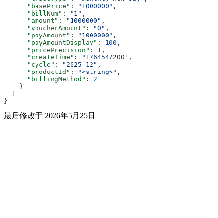
      "basePrice"
: 
"1000000"
,
      "billNum"
: 
"1"
,
      "amount"
: 
"1000000"
,
      "voucherAmount"
: 
"0"
,
      "payAmount"
: 
"1000000"
,
      "payAmountDisplay"
: 
100
,
      "pricePrecision"
: 
1
,
      "createTime"
: 
"1764547200"
,
      "cycle"
: 
"2025-12"
,
      "productId"
: 
"<string>"
,
      "billingMethod"
: 
2
    }
  ]
}
最后修改于
2026年5月25日