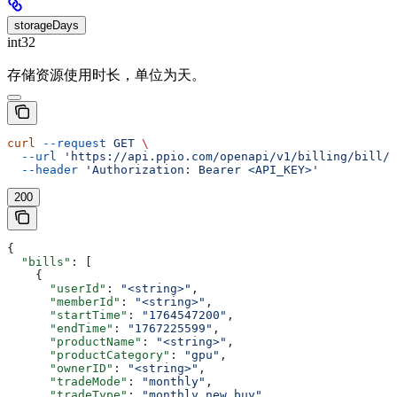
storageDays
int32
存储资源使用时长，单位为天。
curl
 --request
 GET
 \
  --url
 'https://api.ppio.com/openapi/v1/billing/bill/m
  --header
 'Authorization: Bearer <API_KEY>'
200
{
  "bills"
: [
    {
      "userId"
: 
"<string>"
,
      "memberId"
: 
"<string>"
,
      "startTime"
: 
"1764547200"
,
      "endTime"
: 
"1767225599"
,
      "productName"
: 
"<string>"
,
      "productCategory"
: 
"gpu"
,
      "ownerID"
: 
"<string>"
,
      "tradeMode"
: 
"monthly"
,
      "tradeType"
: 
"monthly_new_buy"
,