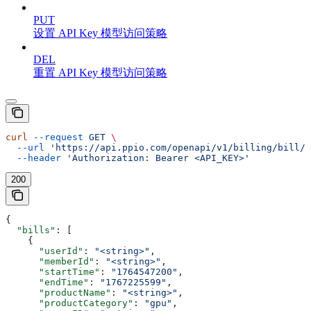
PUT
设置 API Key 模型访问策略
DEL
重置 API Key 模型访问策略
curl
 --request
 GET
 \
  --url
 'https://api.ppio.com/openapi/v1/billing/bill/m
  --header
 'Authorization: Bearer <API_KEY>'
200
{
  "bills"
: [
    {
      "userId"
: 
"<string>"
,
      "memberId"
: 
"<string>"
,
      "startTime"
: 
"1764547200"
,
      "endTime"
: 
"1767225599"
,
      "productName"
: 
"<string>"
,
      "productCategory"
: 
"gpu"
,