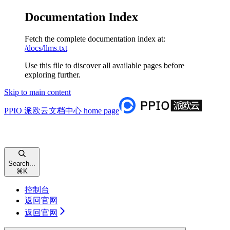
Documentation Index
Fetch the complete documentation index at:
/docs/llms.txt
Use this file to discover all available pages before
exploring further.
Skip to main content
PPIO 派欧云文档中心
home page
Search...
⌘
K
控制台
返回官网
返回官网