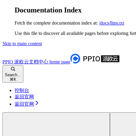
Documentation Index
Fetch the complete documentation index at:
/docs/llms.txt
Use this file to discover all available pages before exploring fur
Skip to main content
PPIO 派欧云文档中心
home page
Search...
⌘
K
控制台
返回官网
返回官网